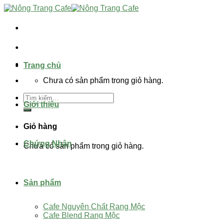
Skip
to
content
Trang chủ
Chưa có sản phẩm trong giỏ hàng.
Tìm
Giới thiệu
kiếm:
Giỏ hàng
Chứng Nhận
Chưa có sản phẩm trong giỏ hàng.
Sản phẩm
Cafe Nguyên Chất Rang Mộc
Cafe Blend Rang Mộc