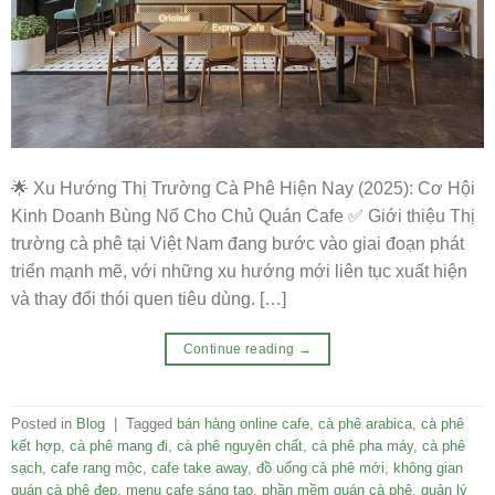
🌟 Xu Hướng Thị Trường Cà Phê Hiện Nay (2025): Cơ Hội
Kinh Doanh Bùng Nổ Cho Chủ Quán Cafe ✅ Giới thiệu Thị
trường cà phê tại Việt Nam đang bước vào giai đoạn phát
triển mạnh mẽ, với những xu hướng mới liên tục xuất hiện
và thay đổi thói quen tiêu dùng. […]
Continue reading
→
Posted in
Blog
|
Tagged
bán hàng online cafe
,
cà phê arabica
,
cà phê
kết hợp
,
cà phê mang đi
,
cà phê nguyên chất
,
cà phê pha máy
,
cà phê
sạch
,
cafe rang mộc
,
cafe take away
,
đồ uống cà phê mới
,
không gian
quán cà phê đẹp
,
menu cafe sáng tạo
,
phần mềm quán cà phê
,
quản lý