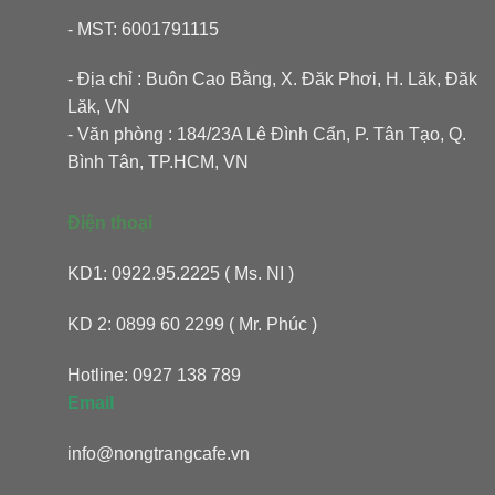
- MST: 6001791115
- Địa chỉ : Buôn Cao Bằng, X. Đăk Phơi, H. Lăk, Đăk
Lăk, VN
- Văn phòng : 184/23A Lê Đình Cẩn, P. Tân Tạo, Q.
Bình Tân, TP.HCM, VN
Điện thoại
KD1: 0922.95.2225 ( Ms. NI )
KD 2: 0899 60 2299 ( Mr. Phúc )
Hotline: 0927 138 789
Email
info@nongtrangcafe.vn