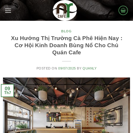
Skip
to
content
BLOG
Xu Hướng Thị Trường Cà Phê Hiện Nay :
Cơ Hội Kinh Doanh Bùng Nổ Cho Chủ
Quán Cafe
POSTED ON
09/07/2025
BY
QUANLY
09
Th7