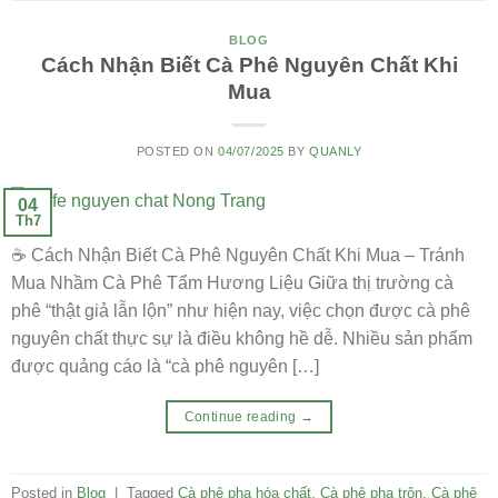
BLOG
Cách Nhận Biết Cà Phê Nguyên Chất Khi
Mua
POSTED ON
04/07/2025
BY
QUANLY
04
Th7
☕ Cách Nhận Biết Cà Phê Nguyên Chất Khi Mua – Tránh
Mua Nhầm Cà Phê Tẩm Hương Liệu Giữa thị trường cà
phê “thật giả lẫn lộn” như hiện nay, việc chọn được cà phê
nguyên chất thực sự là điều không hề dễ. Nhiều sản phẩm
được quảng cáo là “cà phê nguyên […]
Continue reading
→
Posted in
Blog
|
Tagged
Cà phê pha hóa chất
,
Cà phê pha trộn
,
Cà phê