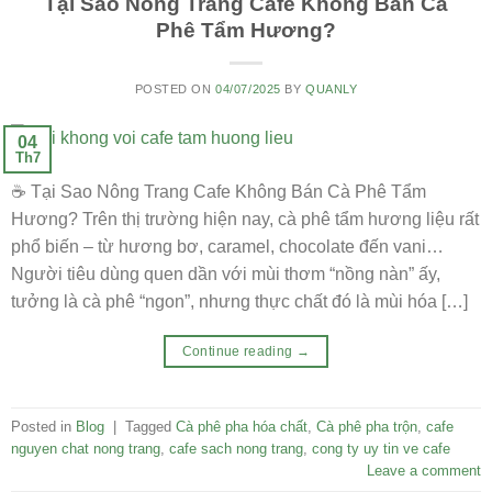
Tại Sao Nông Trang Cafe Không Bán Cà
Phê Tẩm Hương?
POSTED ON
04/07/2025
BY
QUANLY
04
Th7
☕ Tại Sao Nông Trang Cafe Không Bán Cà Phê Tẩm
Hương? Trên thị trường hiện nay, cà phê tẩm hương liệu rất
phổ biến – từ hương bơ, caramel, chocolate đến vani…
Người tiêu dùng quen dần với mùi thơm “nồng nàn” ấy,
tưởng là cà phê “ngon”, nhưng thực chất đó là mùi hóa […]
Continue reading
→
Posted in
Blog
|
Tagged
Cà phê pha hóa chất
,
Cà phê pha trộn
,
cafe
nguyen chat nong trang
,
cafe sach nong trang
,
cong ty uy tin ve cafe
Leave a comment