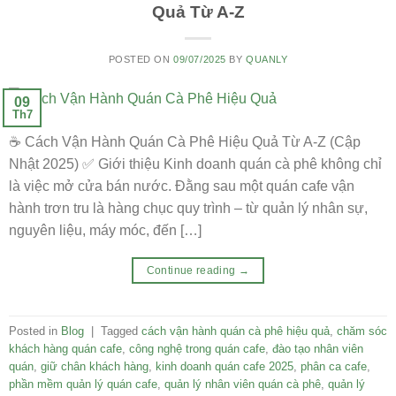
Quả Từ A-Z
POSTED ON
09/07/2025
BY
QUANLY
09
Th7
☕ Cách Vận Hành Quán Cà Phê Hiệu Quả Từ A-Z (Cập
Nhật 2025) ✅ Giới thiệu Kinh doanh quán cà phê không chỉ
là việc mở cửa bán nước. Đằng sau một quán cafe vận
hành trơn tru là hàng chục quy trình – từ quản lý nhân sự,
nguyên liệu, máy móc, đến […]
Continue reading
→
Posted in
Blog
|
Tagged
cách vận hành quán cà phê hiệu quả
,
chăm sóc
khách hàng quán cafe
,
công nghệ trong quán cafe
,
đào tạo nhân viên
quán
,
giữ chân khách hàng
,
kinh doanh quán cafe 2025
,
phân ca cafe
,
phần mềm quản lý quán cafe
,
quản lý nhân viên quán cà phê
,
quản lý