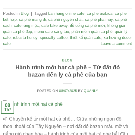
Posted in
Blog
|
Tagged
bán hàng online cafe
,
cà phê arabica
,
cà phê
kết hợp
,
cà phê mang đi
,
cà phê nguyên chất
,
cà phê pha máy
,
cà phê
sạch
,
cafe rang mộc
,
cafe take away
,
đồ uống cà phê mới
,
không gian
quán cà phê đẹp
,
menu cafe sáng tạo
,
phần mềm quán cà phê
,
quản lý
cafe
,
robusta honey
,
specialty coffee
,
thiết kế quán cafe
,
xu hướng decor
cafe
Leave a comment
BLOG
Hành trình một hạt cà phê – Từ đất đỏ
bazan đến ly cà phê của bạn
POSTED ON
08/07/2025
BY
QUANLY
08
Th7
🌱 Chuyện kể từ một hạt cà phê… Giữa những ngọn đồi
thoai thoải của Tây Nguyên – nơi đất đỏ bazan màu mỡ và
nắng gió chan hòa – hành trình của một hạt cà phê bắt đầu.