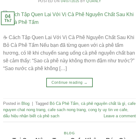
POSTED ON
04/07/2025
BY
QUANLY
04
Th7
☕ Cách Tập Quen Lại Với Vị Cà Phê Nguyên Chất Sau Khi
Bỏ Cà Phê Tẩm Nếu bạn đã từng quen với cà phê tẩm
hương, có lẽ khi chuyển sang uống cà phê nguyên chất bạn
sẽ cảm thấy: “Sao cà phê này không thơm đậm như trước?”
“Sao nước cà phê không […]
Continue reading
→
Posted in
Blog
|
Tagged
Bỏ Cà Phê Tẩm
,
cà phê nguyên chất là gì
,
cafe
nguyen chat nong trang
,
cafe sach nong trang
,
cong ty uy tin ve cafe
,
dấu hiệu nhận biết cà phê sạch
Leave a comment
BLOG