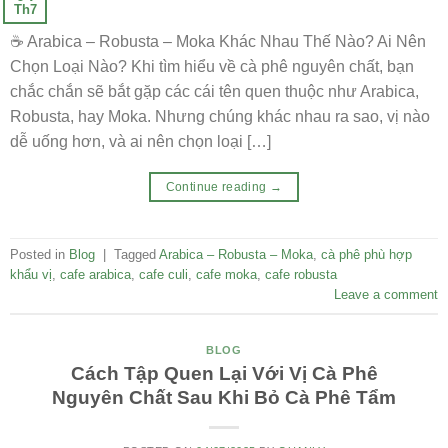
Th7
☕ Arabica – Robusta – Moka Khác Nhau Thế Nào? Ai Nên
Chọn Loại Nào? Khi tìm hiểu về cà phê nguyên chất, bạn
chắc chắn sẽ bắt gặp các cái tên quen thuộc như Arabica,
Robusta, hay Moka. Nhưng chúng khác nhau ra sao, vị nào
dễ uống hơn, và ai nên chọn loại […]
Continue reading
→
Posted in
Blog
|
Tagged
Arabica – Robusta – Moka
,
cà phê phù hợp
khẩu vị
,
cafe arabica
,
cafe culi
,
cafe moka
,
cafe robusta
Leave a comment
BLOG
Cách Tập Quen Lại Với Vị Cà Phê
Nguyên Chất Sau Khi Bỏ Cà Phê Tẩm