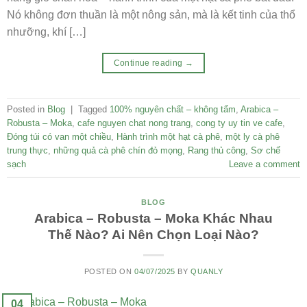
Nó không đơn thuần là một nông sản, mà là kết tinh của thổ
nhưỡng, khí […]
Continue reading
→
Posted in
Blog
|
Tagged
100% nguyên chất – không tẩm
,
Arabica –
Robusta – Moka
,
cafe nguyen chat nong trang
,
cong ty uy tin ve cafe
,
Đóng túi có van một chiều
,
Hành trình một hạt cà phê
,
một ly cà phê
trung thực
,
những quả cà phê chín đỏ mọng
,
Rang thủ công
,
Sơ chế
sạch
Leave a comment
BLOG
Arabica – Robusta – Moka Khác Nhau
Thế Nào? Ai Nên Chọn Loại Nào?
POSTED ON
04/07/2025
BY
QUANLY
04