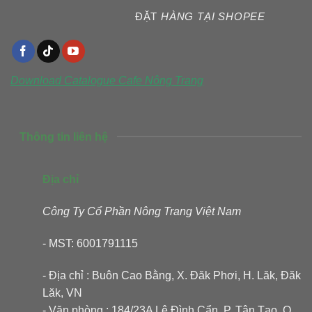
ĐẶT
HÀNG TẠI SHOPEE
Download Catalogue
Cafe Nông Trang
Thông tin liên hệ
Địa chỉ
Công Ty Cổ Phần Nông Trang Việt Nam
- MST: 6001791115
- Địa chỉ : Buôn Cao Bằng, X. Đăk Phơi, H. Lăk, Đăk
Lăk, VN
- Văn phòng : 184/23A Lê Đình Cẩn, P. Tân Tạo, Q.