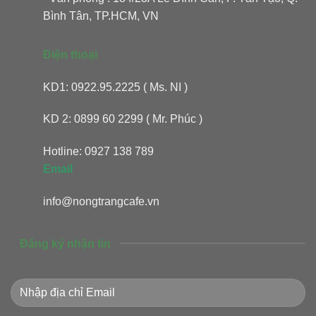
Bình Tân, TP.HCM, VN
Điện thoại
KD1: 0922.95.2225 ( Ms. NI )
KD 2: 0899 60 2299 ( Mr. Phúc )
Hotline: 0927 138 789
Email
info@nongtrangcafe.vn
Đăng ký nhận tin