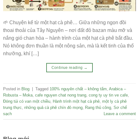
🌱 Chuyện kể từ một hạt cà phê… Giữa những ngọn đồi
thoai thoải của Tây Nguyên – nơi đất đỏ bazan màu mỡ và
nắng gió chan hòa – hành trình của một hạt cà phê bắt đầu.
Nó không đơn thuần là một nông sản, mà là kết tinh của thổ
nhưỡng, khí […]
Continue reading
→
Posted in
Blog
|
Tagged
100% nguyên chất – không tẩm
,
Arabica –
Robusta – Moka
,
cafe nguyen chat nong trang
,
cong ty uy tin ve cafe
,
Đóng túi có van một chiều
,
Hành trình một hạt cà phê
,
một ly cà phê
trung thực
,
những quả cà phê chín đỏ mọng
,
Rang thủ công
,
Sơ chế
sạch
Leave a comment
Blog mới