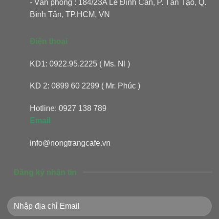
- Văn phòng : 184/23A Lê Đình Cẩn, P. Tân Tạo, Q.
Bình Tân, TP.HCM, VN
Điện thoại
KD1: 0922.95.2225 ( Ms. NI )
KD 2: 0899 60 2299 ( Mr. Phúc )
Hotline: 0927 138 789
Email
info@nongtrangcafe.vn
Đăng ký nhận tin