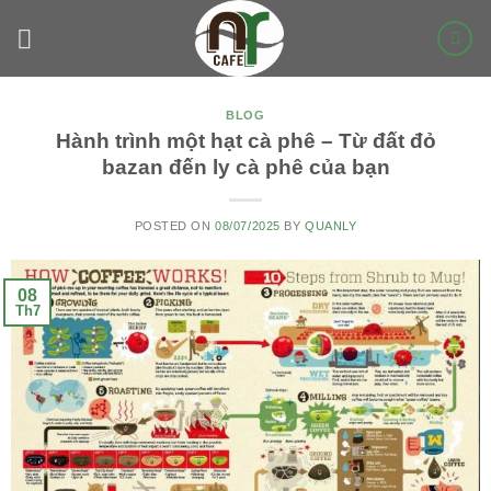
Skip
to
content
BLOG
Hành trình một hạt cà phê – Từ đất đỏ
bazan đến ly cà phê của bạn
POSTED ON
08/07/2025
BY
QUANLY
08
Th7