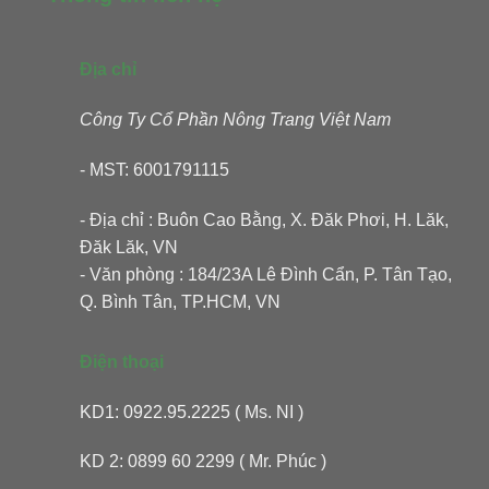
Địa chỉ
Công Ty Cổ Phần Nông Trang Việt Nam
- MST: 6001791115
- Địa chỉ : Buôn Cao Bằng, X. Đăk Phơi, H. Lăk,
Đăk Lăk, VN
- Văn phòng : 184/23A Lê Đình Cẩn, P. Tân Tạo,
Q. Bình Tân, TP.HCM, VN
Điện thoại
KD1: 0922.95.2225 ( Ms. NI )
KD 2: 0899 60 2299 ( Mr. Phúc )