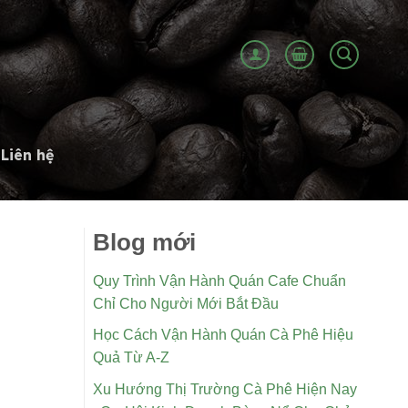
Liên hệ
Blog mới
Quy Trình Vận Hành Quán Cafe Chuẩn
Chỉ Cho Người Mới Bắt Đầu
Học Cách Vận Hành Quán Cà Phê Hiệu
Quả Từ A-Z
Xu Hướng Thị Trường Cà Phê Hiện Nay