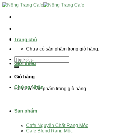
Skip
to
content
Trang chủ
Chưa có sản phẩm trong giỏ hàng.
Tìm
Giới thiệu
kiếm:
Giỏ hàng
Chứng Nhận
Chưa có sản phẩm trong giỏ hàng.
Sản phẩm
Cafe Nguyên Chất Rang Mộc
Cafe Blend Rang Mộc