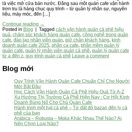
là việc mở cửa bán nước. Đằng sau một quán cafe vận hành
trơn tru là hàng chục quy trình – từ quản lý nhân sự, nguyên
liệu, máy móc, đến […]
Continue reading
→
Posted in
Blog
|
Tagged
cách vận hành quán cà phê hiệu
quả
,
chăm sóc khách hàng quán cafe
,
công nghệ trong quán
cafe
,
đào tạo nhân viên quán
,
giữ chân khách hàng
,
kinh
doanh quán cafe 2025
,
phân ca cafe
,
phần mềm quản lý
quán cafe
,
quản lý nhân viên quán cà phê
,
quản lý quán cafe
từ a đến z
,
quy trình quán cà phê
Leave a comment
Blog mới
Quy Trình Vận Hành Quán Cafe Chuẩn Chỉ Cho Người
Mới Bắt Đầu
Học Cách Vận Hành Quán Cà Phê Hiệu Quả Từ A-Z
Xu Hướng Thị Trường Cà Phê Hiện Nay : Cơ Hội Kinh
Doanh Bùng Nổ Cho Chủ Quán Cafe
Hành trình một hạt cà phê – Từ đất đỏ bazan đến ly cà
phê của bạn
Arabica – Robusta – Moka Khác Nhau Thế Nào? Ai
Nên Chọn Loại Nào?