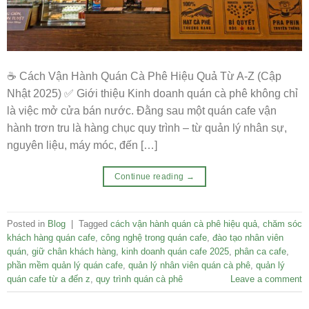
☕ Cách Vận Hành Quán Cà Phê Hiệu Quả Từ A-Z (Cập
Nhật 2025) ✅ Giới thiệu Kinh doanh quán cà phê không chỉ
là việc mở cửa bán nước. Đằng sau một quán cafe vận
hành trơn tru là hàng chục quy trình – từ quản lý nhân sự,
nguyên liệu, máy móc, đến […]
Continue reading
→
Posted in
Blog
|
Tagged
cách vận hành quán cà phê hiệu quả
,
chăm sóc
khách hàng quán cafe
,
công nghệ trong quán cafe
,
đào tạo nhân viên
quán
,
giữ chân khách hàng
,
kinh doanh quán cafe 2025
,
phân ca cafe
,
phần mềm quản lý quán cafe
,
quản lý nhân viên quán cà phê
,
quản lý
quán cafe từ a đến z
,
quy trình quán cà phê
Leave a comment