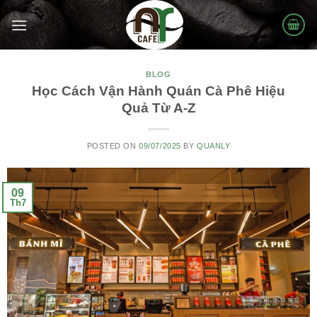
Skip
to
content
BLOG
Học Cách Vận Hành Quán Cà Phê Hiệu
Quả Từ A-Z
POSTED ON
09/07/2025
BY
QUANLY
09
Th7